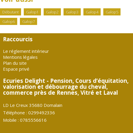
Débutant
Galop1
Galop2
Galop3
Galop4
Galop5
Galop6
Galop7
Raccourcis
Le réglement intérieur
Mentions légales
Plan du site
Espace privé
Ecuries Delight - Pension, Cours d’équitation,
valorisation et débourrage du cheval,
commerce près de Rennes, Vitré et Laval
LD Le Creux 35680 Domalain
Téléphone : 0299492336
Mobile : 0785556616